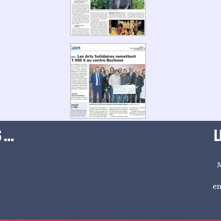
...
L
M
em