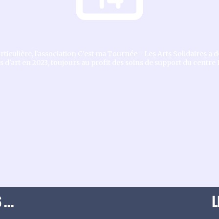
ticulière, l'association C'est ma Tournée - Les Arts Solidaires a 
s d'art en 2023, toujours au profit des soins de support du centre
...
L