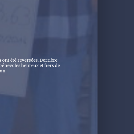
s ont été reversées. Derrière
 bénévoles heureux et fiers de
on.