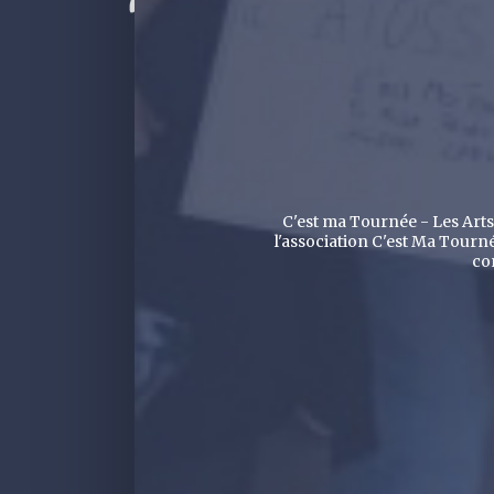
C'est ma Tournée - Les Arts 
l'association C'est Ma Tourné
co