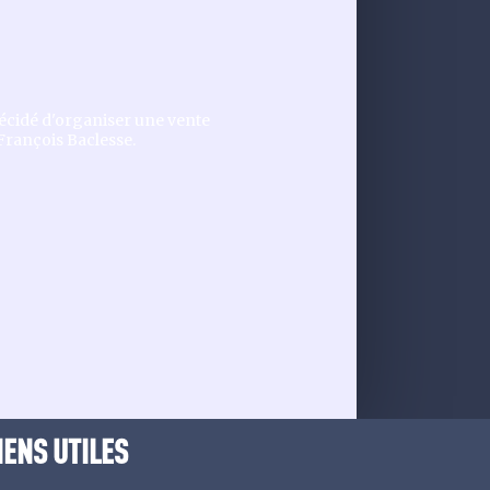
décidé d'organiser une vente
 François Baclesse.
IENS UTILES