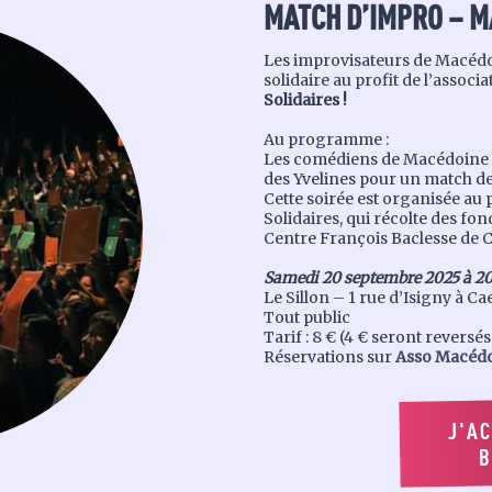
MATCH D’IMPRO
–
M
Les improvisateurs de Macédo
solidaire au profit de l’associ
Solidaires !
Au programme :
Les comédiens de Macédoine in
des Yvelines pour un match de
Cette soirée est organisée au 
Solidaires, qui récolte des fo
Centre François Baclesse de 
Samedi 20 septembre 2025 à 2
Le Sillon – 1 rue d’Isigny à Ca
Tout public
Tarif : 8 € (4 € seront revers
Réservations sur
Asso Macéd
J'A
B