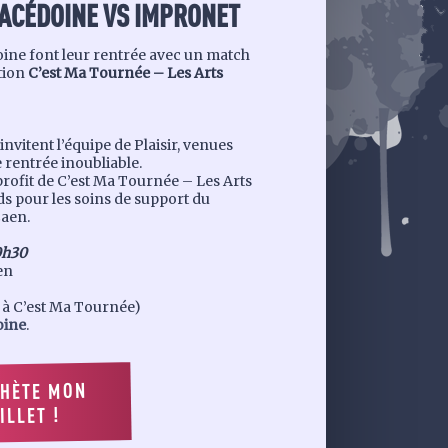
ACÉDOINE VS IMPRONET
ine font leur rentrée avec un match
ation
C’est Ma Tournée – Les Arts
vitent l’équipe de Plaisir, venues
 rentrée inoubliable.
profit de C’est Ma Tournée – Les Arts
nds pour les soins de support du
Caen.
0h30
en
és à C’est Ma Tournée)
oine
.
CHÈTE MON
ILLET !