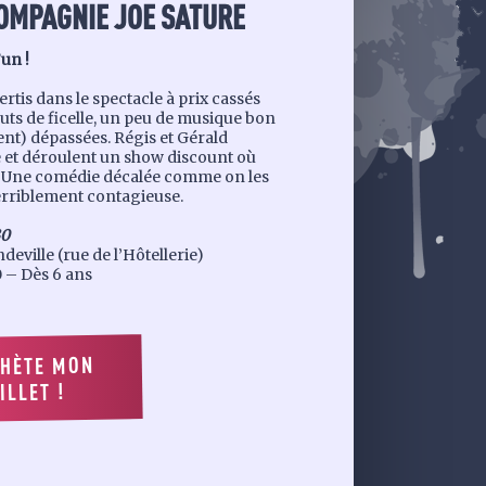
OMPAGNIE JOE SATURE
’un !
tis dans le spectacle à prix cassés
outs de ficelle, un peu de musique bon
nt) dépassées. Régis et Gérald
e et déroulent un show discount où
re. Une comédie décalée comme on les
 terriblement contagieuse.
30
eville (rue de l’Hôtellerie)
 – Dès 6 ans
CHÈTE MON
ILLET !