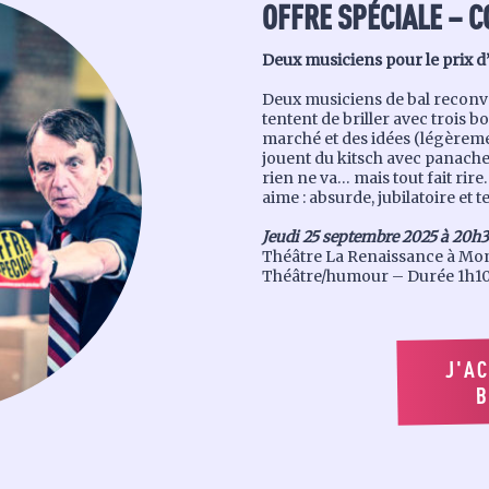
OFFRE SPÉCIALE
–
C
Deux musiciens pour le prix d
Deux musiciens de bal reconver
tentent de briller avec trois b
marché et des idées (légèreme
jouent du kitsch avec panach
rien ne va… mais tout fait ri
aime : absurde, jubilatoire et
Jeudi 25 septembre 2025 à 20h
Théâtre La Renaissance à Mond
Théâtre/humour – Durée 1h10
J'A
B